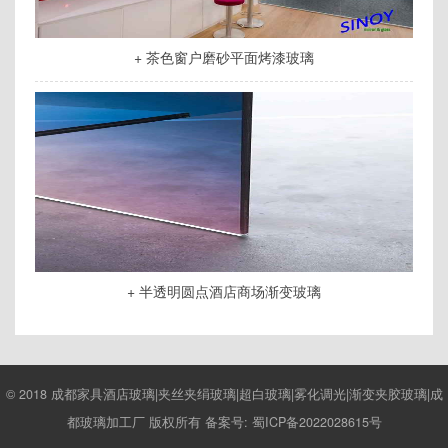
+ 茶色窗户磨砂平面烤漆玻璃
+ 半透明圆点酒店商场渐变玻璃
© 2018 成都家具酒店玻璃|夹丝夹绢玻璃|超白玻璃|雾化调光|渐变夹胶玻璃|成
都玻璃加工厂 版权所有 备案号:
蜀ICP备2022028615号