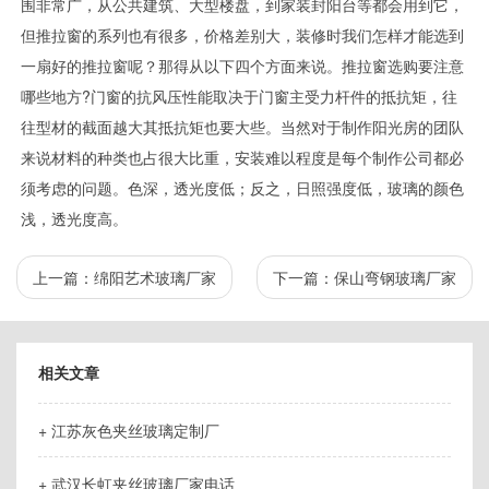
围非常广，从公共建筑、大型楼盘，到家装封阳台等都会用到它，
但推拉窗的系列也有很多，价格差别大，装修时我们怎样才能选到
一扇好的推拉窗呢？那得从以下四个方面来说。推拉窗选购要注意
哪些地方?门窗的抗风压性能取决于门窗主受力杆件的抵抗矩，往
往型材的截面越大其抵抗矩也要大些。当然对于制作阳光房的团队
来说材料的种类也占很大比重，安装难以程度是每个制作公司都必
须考虑的问题。色深，透光度低；反之，日照强度低，玻璃的颜色
浅，透光度高。
上一篇：
绵阳艺术玻璃厂家
下一篇：
保山弯钢玻璃厂家
相关文章
+ 江苏灰色夹丝玻璃定制厂
+ 武汉长虹夹丝玻璃厂家电话