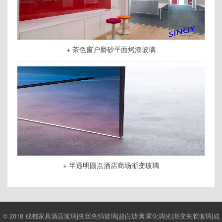
+ 茶色窗户磨砂平面烤漆玻璃
+ 半透明圆点酒店商场渐变玻璃
© 2018 成都家具酒店玻璃|夹丝夹绢玻璃|超白玻璃|雾化调光|渐变夹胶玻璃|成