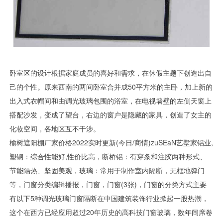
卧室区的设计根据家庭成员的喜好和需求，在休假主题下创造出自
己的个性。原来西南的两间卧室合并成50平方米的主卧，加上新的
出入式衣帽间和由调光玻璃包围的浴室，在电视墙壁的左侧天窗上
搭配沙发，变成了望台，右边的窗户是隐藏的家具，创造了女主的
化妆空间，各地区互不干涉。
榆树遮阳棚厂家价格2022实时更新(今日/商情)zuSEaN艺墅家铝业,
塑钢：综合性能好,性价比高，断桥铝：有穿条和注胶两种形式、
节能隔热、坚固美观，玻璃：常用于制作室内隔断，无框地弹门
等，门窗分类编辑播报，门窗，门窗(3张)，门窗的分类方式主要
有以下5种调光玻璃门窗隔断在中国建筑装饰行业掀起一股热潮，
这个在西方已经应用超过20年历史的高科技门窗玻璃，数年间席卷