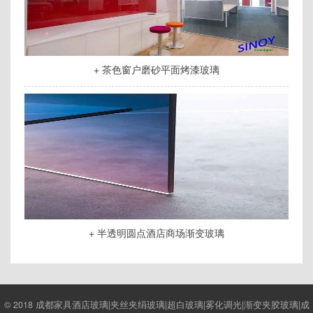
+ 茶色窗户磨砂平面烤漆玻璃
+ 半透明圆点酒店商场渐变玻璃
© 2018 成都家具酒店玻璃|夹丝夹绢玻璃|超白玻璃|雾化调光|渐变夹胶玻璃|成