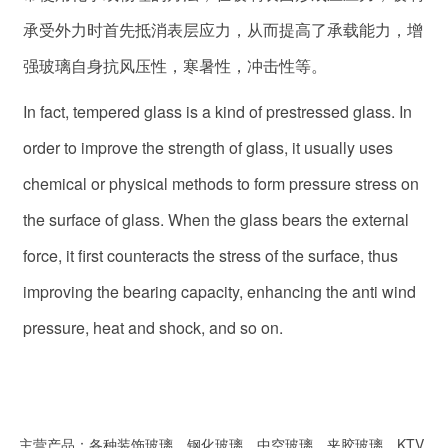
承受外力时首先抵消表层应力，从而提高了承载能力，增
强玻璃自身抗风压性，寒暑性，冲击性等。
In fact, tempered glass is a kind of prestressed glass. In
order to improve the strength of glass, it usually uses
chemical or physical methods to form pressure stress on
the surface of glass. When the glass bears the external
force, it first counteracts the stress of the surface, thus
improving the bearing capacity, enhancing the anti wind
pressure, heat and shock, and so on.
主营产品：各种装饰玻璃，钢化玻璃，中空玻璃，夹胶玻璃，KTV