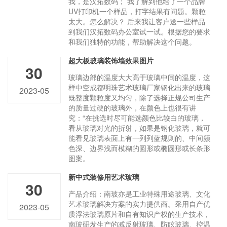
我，是汉拓数码； 我了解到他给了一个品牌
UV打印机一个样品，打字结果有问题。颗粒
太大。怎么解决？ 后来我让客户送一些样品
到我们汉拓数码办公室试一试。根据您的要求
和我们独特的功能，帮助解决这个问题。
超大板玻璃装饰墙效果图片
30
玻璃边部的温度大大高于玻璃中间的温度，这
样中空成都明珠艺术玻璃厂家钢化出来的玻璃
2023-05
既整度颗粒度又均匀，除了选择正规公司生产
的质量过硬的玻璃外，在颜色上也很有讲
究：“在挑选时尽可能选颜色比较白的玻璃，
看从玻璃对光的折射，如果是钢化玻璃，就可
能看见玻璃表面上有一列列蓝规则的、中间颜
色深、边界浅而模糊的圆形或椭圆形或长条形
图案。
新中式装修用艺术玻璃
30
产品介绍：南玻亦是工业特殊用途玻璃、文化
艺术玻璃解决方案的实力提供商。采用自产优
2023-05
质浮法玻璃原片和自有知识产权的生产技术，
南玻研发生产的减反射玻璃、防眩玻璃、控温