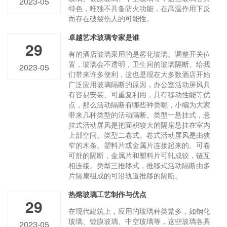
2023-05
特色，唯独不具备防火功能，在高温作用下反
而存在破裂伤人的可能性。
卓越艺术玻璃专家是谁
29
有的酒店玻璃采用的是雾化玻璃。调整开关位
置，玻璃会不透明，卫生间的玻璃隔断。给我
2023-05
们带来许多便利，这也是现在大多数酒店开始
广泛应用玻璃隔断的原因，办公室活动屏风具
有容易安装、可重复利用，具有移动性能等优
点，那么活动隔断有哪些种类呢，小编为大家
带来几种类型的活动隔断。类型一悬挂式，悬
挂式活动屏风是把面积较大的隔扇悬挂在室内
上部空间。类型二卷式。卷式活动屏风是由狭
窄的木条、塑料片或金属片连接起来的、可卷
可舒的隔断，金属片和塑料片可轧成铰，链互
相连接。类型三推移式，推移式活动隔断由多
片隔扇组成的可沿轨道推移的隔断。
热熔玻璃工艺制作与优点
29
在现代建筑上，应用的玻璃种类繁多，如钢化
玻璃、镀膜玻璃、中空玻璃等，这些玻璃各具
2023-05