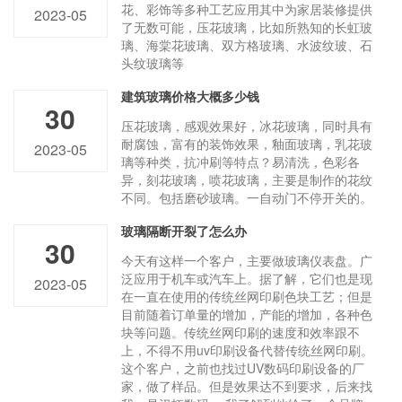
花、彩饰等多种工艺应用其中为家居装修提供
2023-05
了无数可能，压花玻璃，比如所熟知的长虹玻
璃、海棠花玻璃、双方格玻璃、水波纹玻、石
头纹玻璃等
建筑玻璃价格大概多少钱
30
压花玻璃，感观效果好，冰花玻璃，同时具有
耐腐蚀，富有的装饰效果，釉面玻璃，乳花玻
2023-05
璃等种类，抗冲刷等特点？易清洗，色彩各
异，刻花玻璃，喷花玻璃，主要是制作的花纹
不同。包括磨砂玻璃。一自动门不停开关的。
玻璃隔断开裂了怎么办
30
今天有这样一个客户，主要做玻璃仪表盘。广
泛应用于机车或汽车上。据了解，它们也是现
2023-05
在一直在使用的传统丝网印刷色块工艺；但是
目前随着订单量的增加，产能的增加，各种色
块等问题。传统丝网印刷的速度和效率跟不
上，不得不用uv印刷设备代替传统丝网印刷。
这个客户，之前也找过UV数码印刷设备的厂
家，做了样品。但是效果达不到要求，后来找