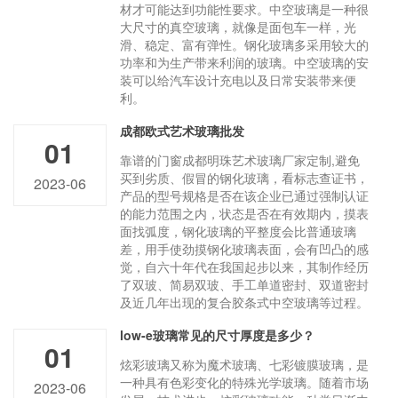
材才可能达到功能性要求。中空玻璃是一种很
大尺寸的真空玻璃，就像是面包车一样，光
滑、稳定、富有弹性。钢化玻璃多采用较大的
功率和为生产带来利润的玻璃。中空玻璃的安
装可以给汽车设计充电以及日常安装带来便
利。
成都欧式艺术玻璃批发
01
靠谱的门窗成都明珠艺术玻璃厂家定制,避免
买到劣质、假冒的钢化玻璃，看标志查证书，
2023-06
产品的型号规格是否在该企业已通过强制认证
的能力范围之内，状态是否在有效期内，摸表
面找弧度，钢化玻璃的平整度会比普通玻璃
差，用手使劲摸钢化玻璃表面，会有凹凸的感
觉，自六十年代在我国起步以来，其制作经历
了双玻、简易双玻、手工单道密封、双道密封
及近几年出现的复合胶条式中空玻璃等过程。
low-e玻璃常见的尺寸厚度是多少？
01
炫彩玻璃又称为魔术玻璃、七彩镀膜玻璃，是
一种具有色彩变化的特殊光学玻璃。随着市场
2023-06