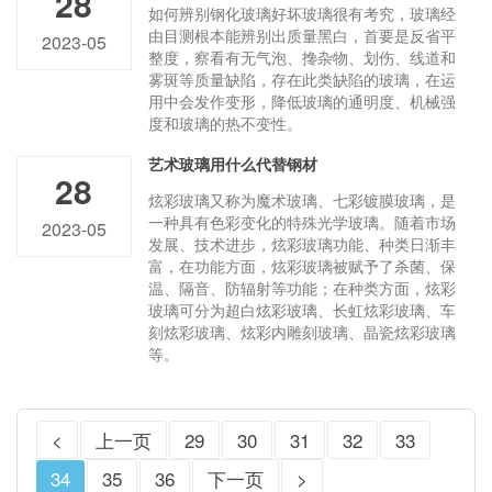
28
如何辨别钢化玻璃好坏玻璃很有考究，玻璃经
由目测根本能辨别出质量黑白，首要是反省平
2023-05
整度，察看有无气泡、搀杂物、划伤、线道和
雾斑等质量缺陷，存在此类缺陷的玻璃，在运
用中会发作变形，降低玻璃的通明度、机械强
度和玻璃的热不变性。
艺术玻璃用什么代替钢材
28
炫彩玻璃又称为魔术玻璃、七彩镀膜玻璃，是
一种具有色彩变化的特殊光学玻璃。随着市场
2023-05
发展、技术进步，炫彩玻璃功能、种类日渐丰
富，在功能方面，炫彩玻璃被赋予了杀菌、保
温、隔音、防辐射等功能；在种类方面，炫彩
玻璃可分为超白炫彩玻璃、长虹炫彩玻璃、车
刻炫彩玻璃、炫彩内雕刻玻璃、晶瓷炫彩玻璃
等。
<
上一页
29
30
31
32
33
34
35
36
下一页
>