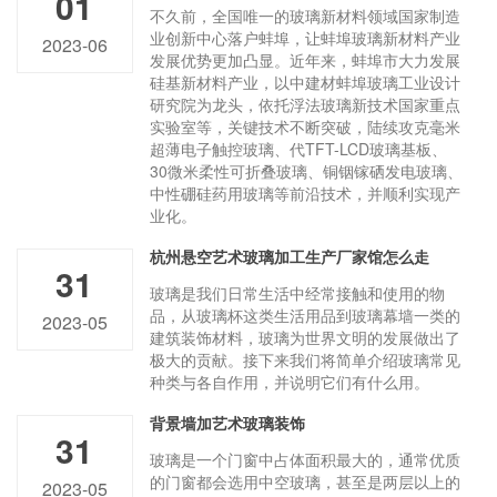
01
不久前，全国唯一的玻璃新材料领域国家制造
业创新中心落户蚌埠，让蚌埠玻璃新材料产业
2023-06
发展优势更加凸显。近年来，蚌埠市大力发展
硅基新材料产业，以中建材蚌埠玻璃工业设计
研究院为龙头，依托浮法玻璃新技术国家重点
实验室等，关键技术不断突破，陆续攻克毫米
超薄电子触控玻璃、代TFT-LCD玻璃基板、
30微米柔性可折叠玻璃、铜铟镓硒发电玻璃、
中性硼硅药用玻璃等前沿技术，并顺利实现产
业化。
杭州悬空艺术玻璃加工生产厂家馆怎么走
31
玻璃是我们日常生活中经常接触和使用的物
品，从玻璃杯这类生活用品到玻璃幕墙一类的
2023-05
建筑装饰材料，玻璃为世界文明的发展做出了
极大的贡献。接下来我们将简单介绍玻璃常见
种类与各自作用，并说明它们有什么用。
背景墙加艺术玻璃装饰
31
玻璃是一个门窗中占体面积最大的，通常优质
的门窗都会选用中空玻璃，甚至是两层以上的
2023-05