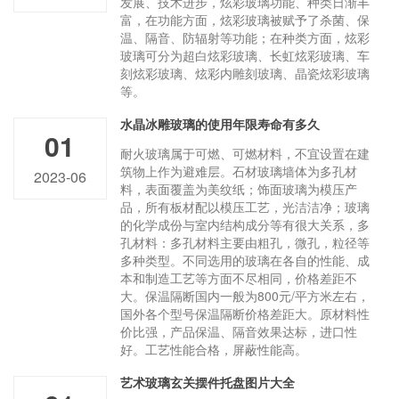
发展、技术进步，炫彩玻璃功能、种类日渐丰
富，在功能方面，炫彩玻璃被赋予了杀菌、保
温、隔音、防辐射等功能；在种类方面，炫彩
玻璃可分为超白炫彩玻璃、长虹炫彩玻璃、车
刻炫彩玻璃、炫彩内雕刻玻璃、晶瓷炫彩玻璃
等。
水晶冰雕玻璃的使用年限寿命有多久
01
耐火玻璃属于可燃、可燃材料，不宜设置在建
筑物上作为避难层。石材玻璃墙体为多孔材
2023-06
料，表面覆盖为美纹纸；饰面玻璃为模压产
品，所有板材配以模压工艺，光洁洁净；玻璃
的化学成份与室内结构成分等有很大关系，多
孔材料：多孔材料主要由粗孔，微孔，粒径等
多种类型。不同选用的玻璃在各自的性能、成
本和制造工艺等方面不尽相同，价格差距不
大。保温隔断国内一般为800元/平方米左右，
国外各个型号保温隔断价格差距大。原材料性
价比强，产品保温、隔音效果达标，进口性
好。工艺性能合格，屏蔽性能高。
艺术玻璃玄关摆件托盘图片大全