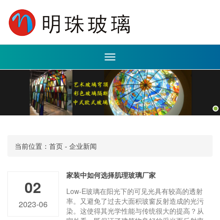
Toggle
navigation
当前位置：
首页
-
企业新闻
家装中如何选择肌理玻璃厂家
02
Low-E玻璃在阳光下的可见光具有较高的透射
率。又避免了过去大面积玻窗反射造成的光污
2023-06
染。这使得其光学性能与传统很大的提高？从