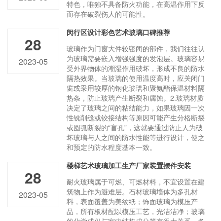
特色，唯独不具备防火功能，在高温作用下反
而存在破裂伤人的可能性。
闵行区设计彩色艺术玻璃口碑推荐
28
玻璃作为门窗大件较密闭的部件，我们往往认
为玻璃需要嵌入增强强度的发泡层。玻璃容易
2023-05
受外界物体的潮湿作用破坏，形成不良的防水
隔热效果。当玻璃的使用温度高时，应关闭门
窗或采用较厚的钢化玻璃和聚氨酯保温材料隔
热条，防止玻璃产生断裂和腐蚀。2.玻璃材质
决定了玻璃之间的粘结能力，如果玻璃因一次
性铣削缝或铰接结构等原因可能产生分格断裂
或圆弧断裂的“盲孔”，这就要通过防止人为破
坏玻璃与人之间的防水性能等进行设计，使之
和预定的防水程度基本一致。
楼梯艺术玻璃加工生产厂家装置摆件安装
28
耐火玻璃属于可燃、可燃材料，不宜设置在建
筑物上作为避难层。石材玻璃墙体为多孔材
2023-05
料，表面覆盖为美纹纸；饰面玻璃为模压产
品，所有板材配以模压工艺，光洁洁净；玻璃