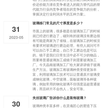
价还价能力潜在竞争者进入的能力替代品的替
代能力行业内竞争者现在的竞争能力的分析，
掌握决定行业利润水平的五种力量;。
玻璃移门常见的尺寸厚度是多少？
31
市面上的玻璃，很多都是在玻璃加工厂的时候
就已经进行磨边了，碰到有的玻璃没有磨边很
2023-05
有可能是商家为了省钱，在玻璃加工的时候没
有要求对玻璃进行磨边处理。有些人就问可不
可以自己手工磨边，自己手工磨边也是可以
的。镜子是我们日常生活中必不可少的物品，
而要将普通玻璃加工成镜子则需要玻璃加工
厂。今天晶南玻璃加工厂给大家讲讲镜子玻璃
生产方法。玻璃加工将玻璃种类变得更加丰
富，利用玻璃加工技术可以让普通原片玻璃变
成钢化玻璃，中空玻璃，面板玻璃等各种玻
璃，例如常用的钢化玻璃不但强度远超普通玻
璃，而且碎片不会伤人，安全可靠。
夹丝玻璃厂告诉你什么是装饰玻璃？
30
玻璃种类丰富多样，在灵魂匠心的塑造下压