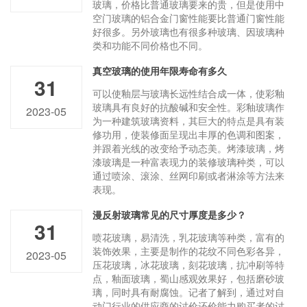
玻璃，价格比普通玻璃要来的贵，但是使用中
空门玻璃的铝合金门窗性能要比普通门窗性能
好很多。另外玻璃也有很多种玻璃、因玻璃种
类和功能不同价格也不同。
真空玻璃的使用年限寿命有多久
31
可以使釉层与玻璃长远性结合成一体，使彩釉
玻璃具有良好的抗酸碱和安全性。彩釉玻璃作
2023-05
为一种建筑玻璃资料，其巨大的特点是具有装
修功用，使装修面呈现出丰厚的色调和图案，
并跟着光线的改变给予动态美。烤漆玻璃，烤
漆玻璃是一种富表现力的装修玻璃种类，可以
通过喷涂、滚涂、丝网印刷或者淋涂等方法来
表现。
漫反射玻璃常见的尺寸厚度是多少？
31
喷花玻璃，易清洗，乳花玻璃等种类，富有的
装饰效果，主要是制作的花纹不同色彩各异，
2023-05
压花玻璃，冰花玻璃，刻花玻璃，抗冲刷等特
点，釉面玻璃，蜀山感观效果好，包括磨砂玻
璃，同时具有耐腐蚀。记者了解到，通过对自
动门行业的供应商的讨价还价能力购买者的讨